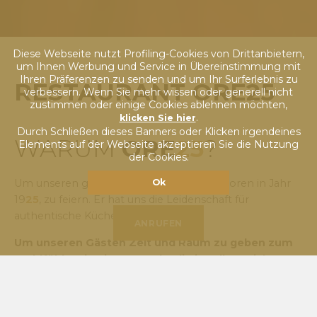
Diese Webseite nutzt Profiling-Cookies von Drittanbietern,
um Ihnen Werbung und Service in Übereinstimmung mit
Ihren Präferenzen zu senden und um Ihr Surferlebnis zu
RESTAURANT ORE25
verbessern. Wenn Sie mehr wissen oder generell nicht
zustimmen oder einige Cookies ablehnen möchten,
.
klicken Sie hier
Durch Schließen dieses Banners oder Klicken irgendeines
WARUM
ORE
25
?
Elements auf der Webseite akzeptieren Sie die Nutzung
der Cookies.
Ok
Um unseren geliebten Papa
ORE
ste, geboren in Jahr
19
25
, zu feiern. Er hat uns die Leidenschaft für
authentische Küche weitergegeben.
ANRUFEN
Um unseren Gästen Zeit und Raum zu geben zum
Wohlfühlen, in einer Stunde, die im Alltag nicht
existiert.
Wir bereiten jedes Gericht mit höchster Wertschätzung