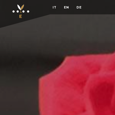
IT
EN
DE