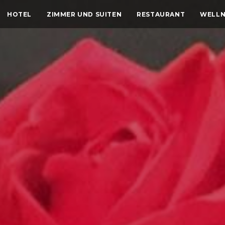
HOTEL
ZIMMER UND SUITEN
RESTAURANT
WELLN