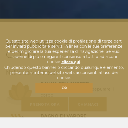
WELLNESS
= PRIVATE
Questo sito web utilizza cookie di profilazione di terze parti
per inviarti pubblicità e servizi in linea con le tue preferenze
GOLD
e per migliorare la tua esperienza di navigazione. Se vuoi
saperne di più o negare il consenso a tutti o ad alcuni
cookie
.
clicca qui
Chiudendo questo banner o cliccando qualunque elemento,
Nell'area wellness:
presente all’interno del sito web, acconsenti all’uso dei
cookie.
SAUNA FINLANDESE
Ok
Tra i migliori metodi per depurare il
corpo.
PRENOTA ORA
CHIAMACI
BAGNO DI VAPORE
Un vero toccasana per l'intero
organismo.